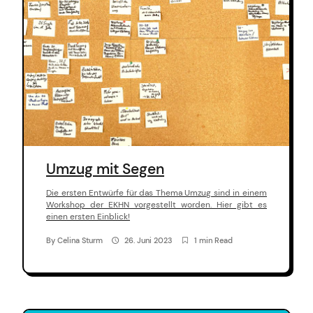
arch
:
Umzug mit Segen
Die ersten Entwürfe für das Thema Umzug sind in einem
Workshop der EKHN vorgestellt worden. Hier gibt es
einen ersten Einblick!
By
Celina Sturm
26. Juni 2023
1 min Read