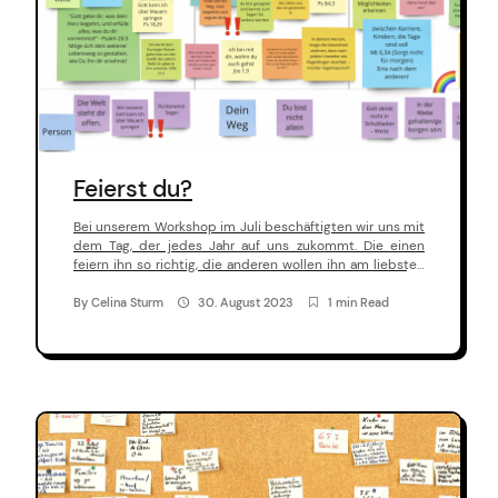
n
t
e
n
t
Feierst du?
Bei unserem Workshop im Juli beschäftigten wir uns mit
dem Tag, der jedes Jahr auf uns zukommt. Die einen
feiern ihn so richtig, die anderen wollen ihn am liebsten
ignorieren – der Geburstag.
By
Celina Sturm
30. August 2023
1 min Read