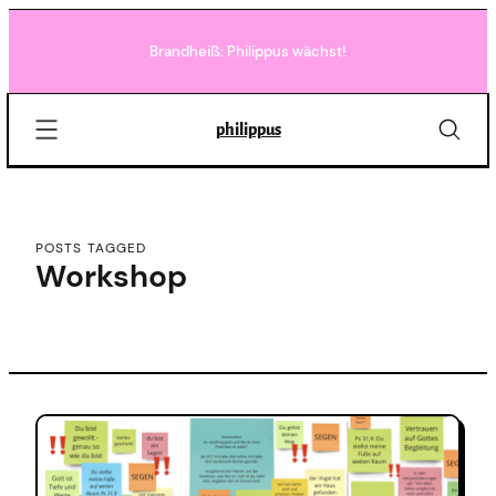
Skip
to
Brandheiß: Philippus wächst!
content
philippus
POSTS TAGGED
Workshop
C
o