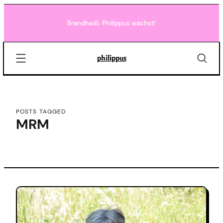
Skip
to
Brandheiß: Philippus wächst!
content
philippus
POSTS TAGGED
MRM
C
o