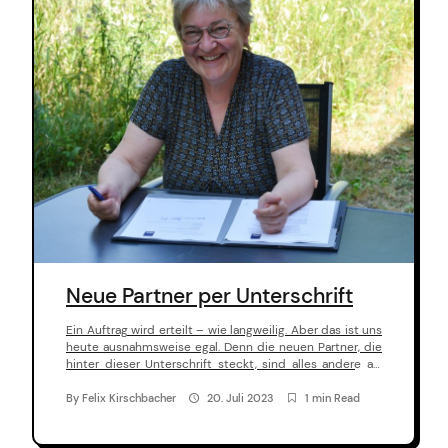
n
t
e
n
t
arch
:
Neue Partner per Unterschrift
Ein Auftrag wird erteilt – wie langweilig. Aber das ist uns
heute ausnahmsweise egal. Denn die neuen Partner, die
hinter dieser Unterschrift steckt, sind alles andere als
langweilig!
By
Felix Kirschbacher
20. Juli 2023
1 min Read